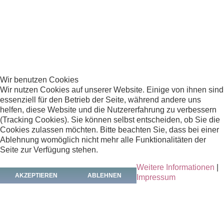
Deutschland, Bonn
Maler:
Beilmann
Wir benutzen Cookies
Wir nutzen Cookies auf unserer Website. Einige von ihnen sind
Material:
essenziell für den Betrieb der Seite, während andere uns
helfen, diese Website und die Nutzererfahrung zu verbessern
Aquarell
(Tracking Cookies). Sie können selbst entscheiden, ob Sie die
Cookies zulassen möchten. Bitte beachten Sie, dass bei einer
Ablehnung womöglich nicht mehr alle Funktionalitäten der
Alter:
Seite zur Verfügung stehen.
20. Jh.
Weitere Informationen
|
AKZEPTIEREN
ABLEHNEN
Impressum
Abmessungen:
Breite mit Rahmen: 46 cm