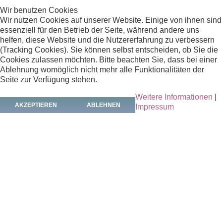
Wir benutzen Cookies
Neun Druckstöcke, persisch Kalamkar genannt, mit
Wir nutzen Cookies auf unserer Website. Einige von ihnen sind
geschnitzten Muster zum Bedrucken von Baumwolltüchern
essenziell für den Betrieb der Seite, während andere uns
(auch Kalamkar genannt) im Hochdruckverfahren. Vor allem
helfen, diese Website und die Nutzererfahrung zu verbessern
florale Musterrapporte, aber auch Bordürenstücke und
(Tracking Cookies). Sie können selbst entscheiden, ob Sie die
Menschen- mit Tierdarstellungen.
Cookies zulassen möchten. Bitte beachten Sie, dass bei einer
Ablehnung womöglich nicht mehr alle Funktionalitäten der
Seite zur Verfügung stehen.
Fotos:
Helgo Wiegmann
Weitere Informationen
|
AKZEPTIEREN
ABLEHNEN
Impressum
Katalognachweis:
Nagel Auktionen Stuttgart: 54 Spezialauktion am
16.03.2010, Lot 604