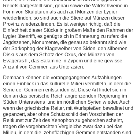
Reliefs dargestellt sind, genau sowie die Wildschweine in
Form von Skulpturen als auch auf Münzen der Lygier
wiederfinden, so sind auch die Stiere auf Münzen dieser
Provinz wiederzufinden. Es ist weniger richtig, daß die
Einfachheit dieser Stücke in großem Maße den Rahmen der
Lygier übertrifft, es genügt sich in Erinnerung zu rufen: die
Jagdszenen, Monumente, die genau so bekannt sind wie
der Sarkophag der Klageweiber von Sidon, den silbernen
Diskus aus dem Schatz des Oxus, den Münzen von
Evageras II , das Salamine in Zypern und eine gewisse
Anzahl von Gemmen aus Unterasien.
Demnach können die vorangegangenen Aufzählungen
einen Einblick in das kulturelle Milieu vermitteln, in dem die
Serie der Gemmen entstanden ist. Diese Art findet sich in
den an das persische Reich angrenzenden Regierung im
Süden Unterasiens und im nördlichen Syrien wieder. Auch
wenn der griechische Reiter, mit Wurfspießen bewaffnet und
gepanzert, aber ohne Schutzschild den Vorschriften der
Reitkunst zur Zeit des Xenophon zu gehorchen scheint,
tragen die vorgebrachten Vergleiche zwar dazu bei das
Milieu, in dem die zehnflächigen Gemmen entstanden sind