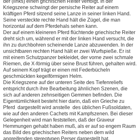
der (links) einen grichischen Reiter verfolgt. In der
Kriegszene schwingt der persische Reiter auf einem
kräftigen Pferd sitzend seine Lanze in seiner linken Hand.
Seine versteckte rechte Hand hält die Zügel, die man
horizontal auf dem Pferdehals sehen kann.
Der auf einem kleineren Pferd flüchtende griechische Reiter
dreht sich um, während er mit der linken Hand versucht, die
ihn zu durchbohren scheinende Lanze abzuwenden. In der
unsichtbaren rechten Hand hält er zwei Wurfspieße. Er ist
mit einem Schutzpanzer bekleidet, der vorne zwei schmale
Riemen, die X-förmig über seine Brust führen, gehalten wird.
Auf seinem Kopf trägt er einen mit Federbücheln
geschmückten kegelförmigen Helm.
Die Kriegszene auf der unteren Seite des Tiefenreliefs
entspricht durch ihre Bearbeitung ähnlichen Szenen, die
sich auf anderen zehnseitigen Gemmen befinden. Die
Eigentümlichkeit besteht hier darin, daß ein Grieche zu
Pferd dargestellt wird anstelle des üblichen Fußsoldaten,
wie auf den anderen Cachets mit Kampfszenen. Bei dieser
Gelegenheit wird man feststellen, daß der Graveur
Hemmungen gehabt haben muß, als er auf so engem Raum
das Bild des griechischen Reiters neben dem wild
angreifenden stereotypen Perser dargestellt hat.