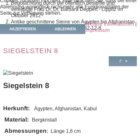
Cookies zulassen möchten. Bitte beachten Sie, dass bei einer
Begutachtung durch die öffentlich bestellte und
Ablehnung womöglich nicht mehr alle Funktionalitäten der
vereidigte Frau Dr. Dr. Barbara Deppert - Lippitz im
Seite zur Verfügung stehen.
Oktober 2012
Antike geschnittene Steine von Ägypten bis Afghanistan
Weitere Informationen
|
- Fritz Mamier - ISBN 978-3-943462-12-8
AKZEPTIEREN
ABLEHNEN
Impressum
SIEGELSTEIN 8
Siegelstein 8
Herkunft:
Ägypten, Afghanistan, Kabul
Material:
Bergkristall
Abmessungen
:
Länge 1,6 cm