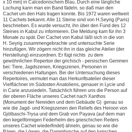
x 10 mm) in Calcedonischem Blau. Durch eine längliche
Lochung kann man ein Band fädeln, so daß man den
Cachet um den Hals tragen konnte. Bis 1972 waren weltweit
11 Cachets bekannt. Alle 11 Steine sind von H.Seyrig (Paris)
beschrieben. Es wurde versucht, ihn über den Fund des 12
Steines in Kabul zu informieren. Die Meldung kam für ihn 3
Monate zu spät. Der Cachet von Kabul läßt sich in die von
H. Seyrig zusammengebrachte und untersuchte Serie
hinzufügen. Wir zögern nicht ihn in das gleiche Atelier (der
Herstellung) einzuordnen. Er fügt nichts zu dem
gewöhnlichen Repertoir der grichisch - persischen Gemmen
bei: Tiere, Jagdszenen, Kriegszenen, Personen in
verschiedenen Haltungen. Bei der Untersuchung dieses
Repertoires, vermutet man das Herkunftsatelier dieser
Vielflächner im Südosten Anatoliens, genauer in Lycie und
in Carie anzusiedeln. Tatsächlich führen uns die Person auf
der oberen Fläche unseres Cachet nach Xanthos
(Monument der Nereiden und dem Gebäude G) genau so
wie die Jagd- und Kriegszenen den Reliefs des Heroon von
Gjölbaschi-Trysa und dem Grab von Payava (auf dem man
den kegelförmigen Federhelm des grieschichen Reiters
unseres Cachet wiederfindet) ähneln, genau so wie die
Bären, die Löwen, die Dammhirsche auf den lygischen