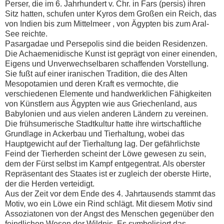
Perser, die im 6. Jahrhundert v. Chr. in Fars (persis) ihren
Sitz hatten, schufen unter Kyros dem Großen ein Reich, das
von Indien bis zum Mittelmeer , von Ägypten bis zum Aral-
See reichte.
Pasargadae und Persepolis sind die beiden Residenzen.
Die Achaemenidische Kunst ist geprägt von einer einenden,
Eigens und Unverwechselbaren schaffenden Vorstellung.
Sie fußt auf einer iranischen Tradition, die des Alten
Mesopotamien und deren Kraft es vermochte, die
verschiedenen Elemente und handwerklichen Fähigkeiten
von Künstlern aus Ägypten wie aus Griechenland, aus
Babylonien und aus vielen anderen Ländern zu vereinen.
Die frühsumerische Stadtkultur hatte ihre wirtschaftliche
Grundlage in Ackerbau und Tierhaltung, wobei das
Hauptgewicht auf der Tierhaltung lag. Der gefährlichste
Feind der Tierherden scheint der Löwe gewesen zu sein,
dem der Fürst selbst im Kampf entgegentrat. Als oberster
Repräsentant des Staates ist er zugleich der oberste Hirte,
der die Herden verteidigt.
Aus der Zeit vor dem Ende des 4. Jahrtausends stammt das
Motiv, wo ein Löwe ein Rind schlägt. Mit diesem Motiv sind
Assoziatonen von der Angst des Menschen gegenüber den
feindlichen Wesen der Wildnis. Es symbolisiert das