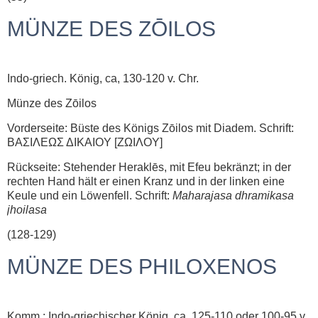
MÜNZE DES ZŌILOS
Indo-griech. König, ca, 130-120 v. Chr.
Münze des Zōilos
Vorderseite: Büste des Königs Zōilos mit Diadem. Schrift:
ΒΑΣΙΛΕΩΣ ΔΙΚAIOY [ΖΩIΛOY]
Rückseite: Stehender Heraklēs, mit Efeu bekränzt; in der
rechten Hand hält er einen Kranz und in der linken eine
Keule und ein Löwenfell. Schrift:
Maharajasa dhramikasa
jhoilasa
(128-129)
MÜNZE DES PHILOXENOS
Komm.: Indo-griechischer König, ca. 125-110 oder 100-95 v.