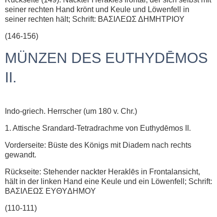
seiner rechten Hand krönt und Keule und Löwenfell in
seiner rechten hält; Schrift: ΒΑΣΙΛΕΩΣ ΔHMHTPIOY
(146-156)
MÜNZEN DES EUTHYDĒMOS
II.
Indo-griech. Herrscher (um 180 v. Chr.)
1. Attische Srandard-Tetradrachme von Euthydēmos II.
Vorderseite: Büste des Königs mit Diadem nach rechts
gewandt.
Rückseite: Stehender nackter Heraklēs in Frontalansicht,
hält in der linken Hand eine Keule und ein Löwenfell; Schrift:
ΒΑΣΙΛΕΩΣ EYΘYΔHMOY
(110-111)