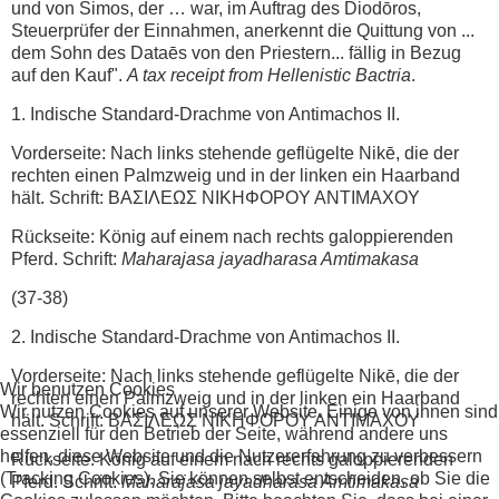
und von Simos, der … war, im Auftrag des Diodōros,
Steuerprüfer der Einnahmen, anerkennt die Quittung von ...
dem Sohn des Dataēs von den Priestern... fällig in Bezug
auf den Kauf".
A tax receipt from Hellenistic Bactria
.
1. Indische Standard-Drachme von Antimachos II.
Vorderseite: Nach links stehende geflügelte Nikē, die der
rechten einen Palmzweig und in der linken ein Haarband
hält. Schrift: ΒΑΣΙΛΕΩΣ NIKHΦOPOY ANTIMAXOY
Rückseite: König auf einem nach rechts galoppierenden
Pferd. Schrift:
Maharajasa jayadharasa Amtimakasa
(37-38)
2. Indische Standard-Drachme von Antimachos II.
Vorderseite: Nach links stehende geflügelte Nikē, die der
Wir benutzen Cookies
rechten einen Palmzweig und in der linken ein Haarband
Wir nutzen Cookies auf unserer Website. Einige von ihnen sind
hält. Schrift: ΒΑΣΙΛΕΩΣ NIKHΦOPOY ANTIMAXOY
essenziell für den Betrieb der Seite, während andere uns
helfen, diese Website und die Nutzererfahrung zu verbessern
Rückseite: König auf einem nach rechts galoppierenden
(Tracking Cookies). Sie können selbst entscheiden, ob Sie die
Pferd. Schrift:
Maharajasa jayadharasa Amtimakasa