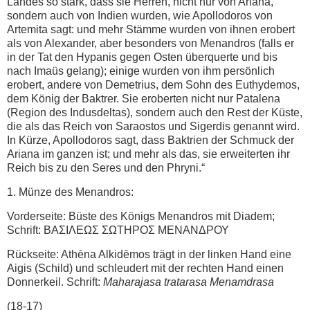
Landes so stark, dass sie Herren, nicht nur von Ariana,
sondern auch von Indien wurden, wie Apollodoros von
Artemita sagt: und mehr Stämme wurden von ihnen erobert
als von Alexander, aber besonders von Menandros (falls er
in der Tat den Hypanis gegen Osten überquerte und bis
nach Imaüs gelang); einige wurden von ihm persönlich
erobert, andere von Demetrius, dem Sohn des Euthydemos,
dem König der Baktrer. Sie eroberten nicht nur Patalena
(Region des Indusdeltas), sondern auch den Rest der Küste,
die als das Reich von Saraostos und Sigerdis genannt wird.
In Kürze, Apollodoros sagt, dass Baktrien der Schmuck der
Ariana im ganzen ist; und mehr als das, sie erweiterten ihr
Reich bis zu den Seres und den Phryni.“
1. Münze des Menandros:
Vorderseite: Büste des Königs Menandros mit Diadem;
Schrift: ΒΑΣΙΛΕΩΣ ΣΩΤΗΡΟΣ ΜΕΝAΝΔΡΟΥ
Rückseite: Athēna Alkidēmos trägt in der linken Hand eine
Aigis (Schild) und schleudert mit der rechten Hand einen
Donnerkeil. Schrift:
Maharajasa tratarasa Menamdrasa
(18-17)