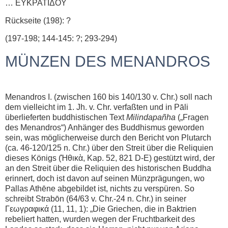
… EYKPATIΔOY
Rückseite (198): ?
(197-198; 144-145: ?; 293-294)
MÜNZEN DES MENANDROS
Menandros I. (zwischen 160 bis 140/130 v. Chr.) soll nach
dem vielleicht im 1. Jh. v. Chr. verfaßten und in Pāli
überlieferten buddhistischen Text
Milindapañha
(„Fragen
des Menandros“) Anhänger des Buddhismus geworden
sein, was möglicherweise durch den Bericht von Plutarch
(ca. 46-120/125 n. Chr.) über den Streit über die Reliquien
dieses Königs (Ἠθικὰ, Kap. 52, 821 D-E) gestützt wird, der
an den Streit über die Reliquien des historischen Buddha
erinnert, doch ist davon auf seinen Münzprägungen, wo
Pallas Athēne abgebildet ist, nichts zu verspüren. So
schreibt Strabōn (64/63 v. Chr.-24 n. Chr.) in seiner
Γεωγραφικά (11, 11, 1): „Die Griechen, die in Baktrien
rebeliert hatten, wurden wegen der Fruchtbarkeit des