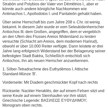
Strabōn und Polybios der Vater von Dēmētrios I., aber er
könnte auch andere königliche Nachkommen wie
Antimachos I., Apollodotos I. und Pantaleōn gehabt haben.
Über seine Herrschaft bis zum Jahre 208 v. Chr. ist wenig
bekannt. In diesem Jahr wurde er vom Seleukidenherrscher
Antiochos III. dem Großen, angegriffen, dem er vergeblich
an den Ufern des Flusses Areios Widerstand zu leisten
versuchte (Schlacht am Areios, dem modernen Harirud),
obwohl er über 10.000 Reiter verfügte. Dann leistete er drei
Jahre lang erfolgreich Widerstand bei der Belagerung seiner
befestigten Stadt Baktra, Schließlich entschloß sich
Antiochos, ihn als neuen Herrscher anzuerkennen.
1. Silber-Tetradrachme des Euthydēmos I. Attische
Standard-Münze 'B'.
Vorderseite: Mit Diadem geschmückter Kopf nach rechts
Rückseite: Nackter Heraklēs, der auf einem Felsen sitzt und
seine Keule auf einem Steinhaufen vor ihm stützt;
Griechische Legende: BAΣIΛEΩΣ EYΘYΔHMOY;
Monogram oben rechts.