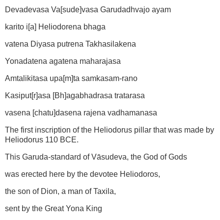
Devadevasa Va[sude]vasa Garudadhvajo ayam
karito i[a] Heliodorena bhaga
vatena Diyasa putrena Takhasilakena
Yonadatena agatena maharajasa
Amtalikitasa upa[m]ta samkasam-rano
Kasiput[r]asa [Bh]agabhadrasa tratarasa
vasena [chatu]dasena rajena vadhamanasa
The first inscription of the Heliodorus pillar that was made by
Heliodorus 110 BCE.
This Garuda-standard of Vāsudeva, the God of Gods
was erected here by the devotee Heliodoros,
the son of Dion, a man of Taxila,
sent by the Great Yona King