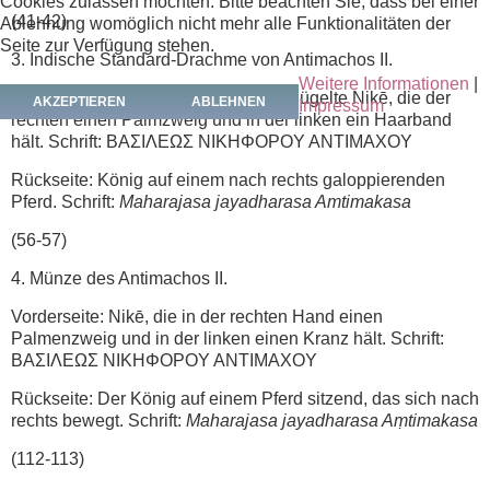
Cookies zulassen möchten. Bitte beachten Sie, dass bei einer
(41-42)
Ablehnung womöglich nicht mehr alle Funktionalitäten der
Seite zur Verfügung stehen.
3. Indische Standard-Drachme von Antimachos II.
Weitere Informationen
|
Vorderseite: Nach links stehende geflügelte Nikē, die der
AKZEPTIEREN
ABLEHNEN
Impressum
rechten einen Palmzweig und in der linken ein Haarband
hält. Schrift: ΒΑΣΙΛΕΩΣ NIKHΦOPOY ANTIMAXOY
Rückseite: König auf einem nach rechts galoppierenden
Pferd. Schrift:
Maharajasa jayadharasa Amtimakasa
(56-57)
4. Münze des Antimachos II.
Vorderseite: Nikē, die in der rechten Hand einen
Palmenzweig und in der linken einen Kranz hält. Schrift:
ΒΑΣΙΛΕΩΣ NΙΚΗΦOPOY ANTIMAXOY
Rückseite: Der König auf einem Pferd sitzend, das sich nach
rechts bewegt. Schrift:
Maharajasa jayadharasa Aṃtimakasa
(112-113)