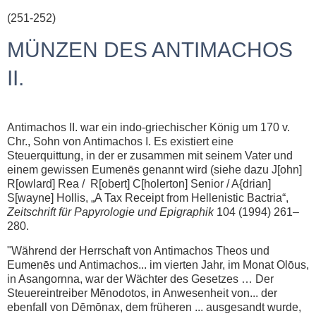
(251-252)
MÜNZEN DES ANTIMACHOS
II.
Antimachos II. war ein indo-griechischer König um 170 v.
Chr., Sohn von Antimachos I. Es existiert eine
Steuerquittung, in der er zusammen mit seinem Vater und
einem gewissen Eumenēs genannt wird (siehe dazu J[ohn]
R[owlard] Rea / R[obert] C[holerton] Senior / A{drian]
S[wayne] Hollis, „A Tax Receipt from Hellenistic Bactria“,
Zeitschrift für Papyrologie und Epigraphik
104 (1994) 261–
280.
"Während der Herrschaft von Antimachos Theos und
Eumenēs und Antimachos... im vierten Jahr, im Monat Olōus,
in Asangornna, war der Wächter des Gesetzes … Der
Steuereintreiber Mēnodotos, in Anwesenheit von... der
ebenfall von Dēmōnax, dem früheren ... ausgesandt wurde,