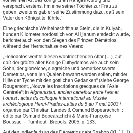
vornehmen Art des königlichen Ranges würdig und
versprach, erstens, hm eine seiner Töchter zur Frau zu
geben, zweitens gab er seine Zustimmung dazu, daß sein
Vater den Königstitel führte.“
Eine griechische Weiheinschrift aus Stein, die in Kulyāb,
hundert Kilometer nördöstlich von Ai Ḫanūm entdeckt wurde,
berichtet auch von den Siegen des Prinzen Dēmētrios
während der Herrschaft seines Vaters:
„Hēliodotos weihte diesen wohlriechenden Altar (…), auf
daß der größte aller Könige Euthydēmos wie auch sein
Sohn, der glorreiche, siegreiche und bemerkenswerte
Dēmētrios, vor allen Qualen bewahrt werden sollen, mit der
Hilfe der Tychē mit den göttlichen Gedanken“ (siehe George
Rougemont, „Nouvelles inscriptions grecques de l’Asie
Centrale“; in
Afghanistan, ancien carrefour entre l’est et
l’ouest : actes du colloque international au Musée
archéologique Henri-Prades-Lattes du 5 au 7 mai 2003
/
organisé par Christian Landes & Osmund Bopearachchi ;
édité par Osmund Bopearachchi & Marie-Françoise
Boussac. – Turnhout : Brepols, 2005, p. 133.
Auf den Indienfeldzug des Dēmētrios geht Strabōn (XI, 11, 1)