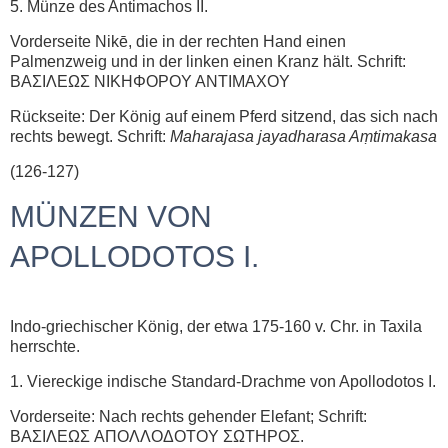
5. Münze des Antimachos II.
Vorderseite Nikē, die in der rechten Hand einen
Palmenzweig und in der linken einen Kranz hält. Schrift:
ΒΑΣΙΛΕΩΣ NΙΚΗΦOPOY ANTIMAXOY
Rückseite: Der König auf einem Pferd sitzend, das sich nach
rechts bewegt. Schrift:
Maharajasa jayadharasa Aṃtimakasa
(126-127)
MÜNZEN VON
APOLLODOTOS I.
Indo-griechischer König, der etwa 175-160 v. Chr. in Taxila
herrschte.
1. Viereckige indische Standard-Drachme von Apollodotos I.
Vorderseite: Nach rechts gehender Elefant; Schrift:
ΒΑΣΙΛΕΩΣ AΠOΛΛOΔOTOY ΣΩΤΗΡΟΣ.