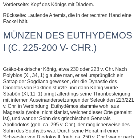
Vorderseite: Kopf des Königs mit Diadem.
Rückseite: Laufende Artemis, die in der rechtren Hand eine
Fackel hält.
MÜNZEN DES EUTHYDĒMOS
I (C. 225-200 V- CHR.)
Gräko-baktrischer König, etwa 230 oder 223 v. Chr. Nach
Polybios (XI, 34, 1) glaubte man, er sei ursprünglich ein
Satrap der Sogdiana gewesen, der die Dynastie des
Diodotos von Baktrien stürzte und dann König wurde.
Strabōn (XI, 11, 1) bringt allerdings seine Thronbesteigung
mit internen Auseinandersetzungen der Seleukiden 223/221
v. Chr. in Verbindung. Euthydēmos stammte wohl aus
Magnesia (wobei nicht klar ist, welcher dieser Orte gemeint
ist), und war der Sohn des griechischen Generals
Apollodotos (geb. ca. 295 v. Chr.), der möglicherweise des
Sohn des Sophytēs war. Durch seine Heirat mit einer
Schwester von Diodotos II. (geb. ca. 250 v. Chr.) war er nach