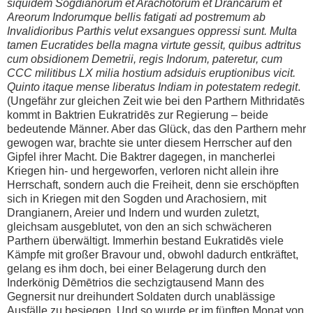
siquidem Sogdianorum et Arachotorum et Drancarum et
Areorum Indorumque bellis fatigati ad postremum ab
Invalidioribus Parthis velut exsangues oppressi sunt. Multa
tamen Eucratides bella magna virtute gessit, quibus adtritus
cum obsidionem Demetrii, regis Indorum, pateretur, cum
CCC militibus LX milia hostium adsiduis eruptionibus vicit.
Quinto itaque mense liberatus Indiam in potestatem redegit
.
(Ungefähr zur gleichen Zeit wie bei den Parthern Mithridatēs
kommt in Baktrien Eukratridēs zur Regierung – beide
bedeutende Männer. Aber das Glück, das den Parthern mehr
gewogen war, brachte sie unter diesem Herrscher auf den
Gipfel ihrer Macht. Die Baktrer dagegen, in mancherlei
Kriegen hin- und hergeworfen, verloren nicht allein ihre
Herrschaft, sondern auch die Freiheit, denn sie erschöpften
sich in Kriegen mit den Sogden und Arachosiern, mit
Drangianern, Areier und Indern und wurden zuletzt,
gleichsam ausgeblutet, von den an sich schwächeren
Parthern überwältigt. Immerhin bestand Eukratidēs viele
Kämpfe mit großer Bravour und, obwohl dadurch entkräftet,
gelang es ihm doch, bei einer Belagerung durch den
Inderkönig Dēmētrios die sechzigtausend Mann des
Gegnersit nur dreihundert Soldaten durch unablässige
Ausfälle zu besiegen. Und so wurde er im fünften Monat von