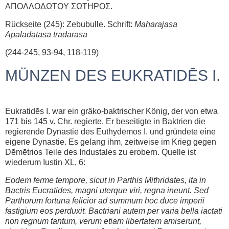
AΠOΛΛOΔΩTOY ΣΩΤΗΡΟΣ.
Rückseite (245): Zebubulle. Schrift:
Maharajasa
Apaladatasa tradarasa
(244-245, 93-94, 118-119)
MÜNZEN DES EUKRATIDĒS I.
Eukratidēs I. war ein gräko-baktrischer König, der von etwa
171 bis 145 v. Chr. regierte. Er beseitigte in Baktrien die
regierende Dynastie des Euthydēmos I. und gründete eine
eigene Dynastie. Es gelang ihm, zeitweise im Krieg gegen
Dēmētrios Teile des Industales zu erobern. Quelle ist
wiederum Iustin XL, 6:
Eodem ferme tempore, sicut in Parthis Mithridates, ita in
Bactris Eucratides, magni uterque viri, regna ineunt.
Sed
Parthorum fortuna felicior ad summum hoc duce imperii
fastigium eos perduxit. Bactriani autem per varia bella iactati
non regnum tantum, verum etiam libertatem amiserunt,