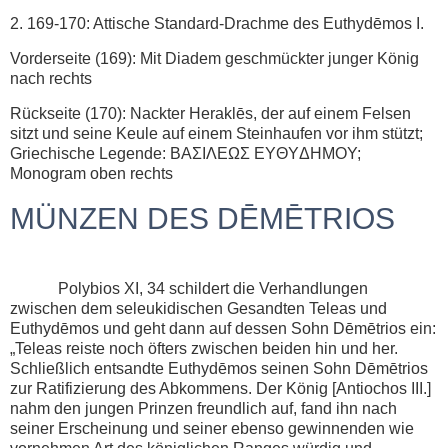
2. 169-170: Attische Standard-Drachme des Euthydēmos I.
Vorderseite (169): Mit Diadem geschmückter junger König
nach rechts
Rückseite (170): Nackter Heraklēs, der auf einem Felsen
sitzt und seine Keule auf einem Steinhaufen vor ihm stützt;
Griechische Legende: BAΣIΛEΩΣ EYΘYΔHMOY;
Monogram oben rechts
MÜNZEN DES DĒMĒTRIOS
Polybios XI, 34 schildert die Verhandlungen
zwischen dem seleukidischen Gesandten Teleas und
Euthydēmos und geht dann auf dessen Sohn Dēmētrios ein:
„Teleas reiste noch öfters zwischen beiden hin und her.
Schließlich entsandte Euthydēmos seinen Sohn Dēmētrios
zur Ratifizierung des Abkommens. Der König [Antiochos III.]
nahm den jungen Prinzen freundlich auf, fand ihn nach
seiner Erscheinung und seiner ebenso gewinnenden wie