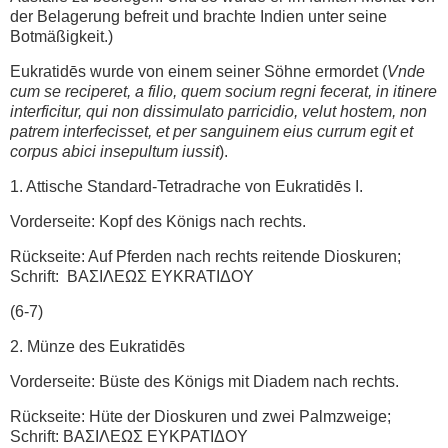
der Belagerung befreit und brachte Indien unter seine
Botmäßigkeit.)
Eukratidēs wurde von einem seiner Söhne ermordet (
Vnde
cum se reciperet, a filio, quem socium regni fecerat, in itinere
interficitur, qui non dissimulato parricidio, velut hostem, non
patrem interfecisset, et per sanguinem eius currum egit et
corpus abici insepultum iussit
).
1. Attische Standard-Tetradrache von Eukratidēs I.
Vorderseite: Kopf des Königs nach rechts.
Rückseite: Auf Pferden nach rechts reitende Dioskuren;
Schrift: ΒΑΣΙΛΕΩΣ EYKRATIΔOY
(6-7)
2. Münze des Eukratidēs
Vorderseite: Büste des Königs mit Diadem nach rechts.
Rückseite: Hüte der Dioskuren und zwei Palmzweige;
Schrift: ΒΑΣΙΛΕΩΣ EYKPATIΔOY