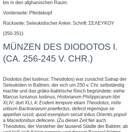
bis in den afghanischen Raum.
Vorderseite: Pferdekopf
Rückseite: Seleukidischer Anker. Schrift: ΣEΛEYKOY
(350-351)
MÜNZEN DES DIODOTOS I.
(CA. 256-245 V. CHR.)
Diodotos (bei Iustinus: Theodotos) war zunächst Satrap der
Seleukiden in Baltrien, der sich um 250 v. Chr. selbständig
machte und das gräko-baktrische Reich begründete: siehe
Marcus Iunianus Iustinus,
Historiarum Philippicarum libri
XLIV
; dort XLI, 4:
Eodem tempore etiam Theodotus, mille
urbium Bactrianarum praefectus, defecit regemque se
appellari iussit, quod exemplum secuti totius Orientis populi
a Macedonibus defecere
. (Zu dieser Zeit fiel auch
Theodotos, der Vorsteher der tausend Städte der Baktrer, ab