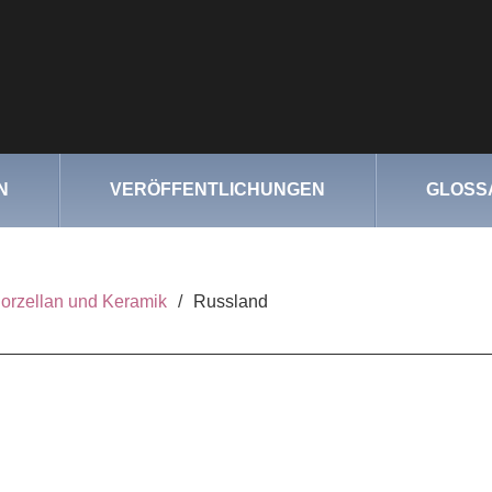
N
VERÖFFENTLICHUNGEN
GLOSS
orzellan und Keramik
/
Russland