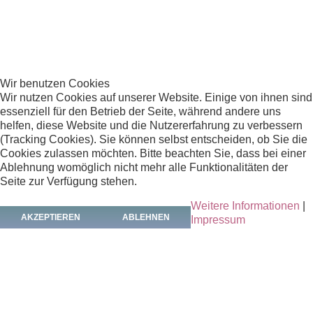
WANDFLIESE
Wir benutzen Cookies
Wir nutzen Cookies auf unserer Website. Einige von ihnen sind
essenziell für den Betrieb der Seite, während andere uns
helfen, diese Website und die Nutzererfahrung zu verbessern
Wandfliese
(Tracking Cookies). Sie können selbst entscheiden, ob Sie die
Cookies zulassen möchten. Bitte beachten Sie, dass bei einer
Herkunft:
Afghanistan, Ghasni
Ablehnung womöglich nicht mehr alle Funktionalitäten der
Seite zur Verfügung stehen.
Material:
Glasierter gebrannter Ton
Weitere Informationen
|
Alter:
12. / 13. Jh.
AKZEPTIEREN
ABLEHNEN
Impressum
Beschreibung:
Wandfliese, grün glasiert mit
gemoldetem Reliefdekor. Ein Perlornament rahmt ein
stillisiertes Fabeltier. Eine Ecke weist Glasurbeschädigung
auf.Die Wandfliese stammt aus der Sammlung der Familie
Kühnert, die in den 60er Jahren in Kabul lebte. Anfang der
60er Jahre reists das Ehepaar Kühnert im Rahmen eines