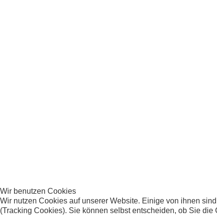
Foto: D
ietmar Kroschel
HERMES
Beschreibung:
Wir benutzen Cookies
Erbe von Ursula und Dr. Hans Gerber
Wir nutzen Cookies auf unserer Website. Einige von ihnen sind
(Tracking Cookies). Sie können selbst entscheiden, ob Sie die
aus Bretten.