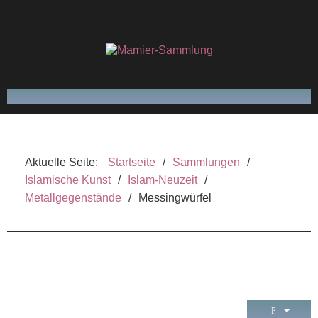
FRITZ MAMIER
Aktuelle Seite:
Startseite
/
Sammlungen
/
SAMMLUNGEN
Islamische Kunst
/
Islam-Neuzeit
/
Metallgegenstände
/
Messingwürfel
VERÖFFENTLICHUNGEN
GLOSSAR