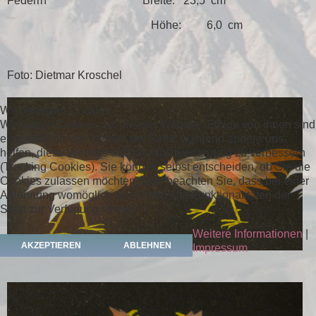
Federrn Breite: 23,5 cm
Höhe: 6,0 cm
Foto: Dietmar Kroschel
Wir benutzen Cookies
Wir nutzen Cookies auf unserer Website. Einige von ihnen sind
essenziell für den Betrieb der Seite, während andere uns
helfen, diese Website und die Nutzererfahrung zu verbessern
(Tracking Cookies). Sie können selbst entscheiden, ob Sie die
Cookies zulassen möchten. Bitte beachten Sie, dass bei einer
Ablehnung womöglich nicht mehr alle Funktionalitäten der
Seite zur Verfügung stehen.
Weitere Informationen
|
AKZEPTIEREN
ABLEHNEN
Impressum