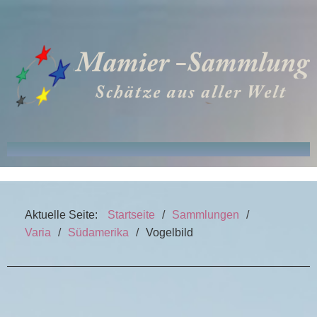
FRITZ MAMIER
Aktuelle Seite:
Startseite
/
Sammlungen
/
SAMMLUNGEN
Varia
/
Südamerika
/
Vogelbild
VERÖFFENTLICHUNGEN
GLOSSAR