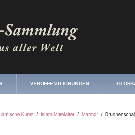
N
VERÖFFENTLICHUNGEN
GLOSS
slamische Kunst
/
Islam-Mittelalter
/
Marmor
/
Brunnenscha