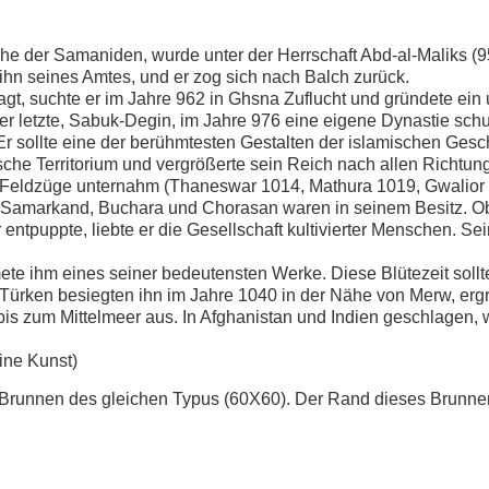
he der Samaniden, wurde unter der Herrschaft Abd-al-Maliks (95
hn seines Amtes, und er zog sich nach Balch zurück.
gt, suchte er im Jahre 962 in Ghsna Zuflucht und gründete ein
er letzte, Sabuk-Degin, im Jahre 976 eine eigene Dynastie schu
r sollte eine der berühmtesten Gestalten der islamischen Gesch
sche Territorium und vergrößerte sein Reich nach allen Richtun
17 Feldzüge unternahm (Thaneswar 1014, Mathura 1019, Gwalio
 Samarkand, Buchara und Chorasan waren in seinem Besitz. Ob
ntpuppte, liebte er die Gesellschaft kultivierter Menschen. Se
mete ihm eines seiner bedeutensten Werke. Diese Blütezeit soll
ürken besiegten ihn im Jahre 1040 in der Nähe von Merw, ergr
is zum Mittelmeer aus. In Afghanistan und Indien geschlagen
ine Kunst)
 Brunnen des gleichen Typus (60X60). Der Rand dieses Brunnens 