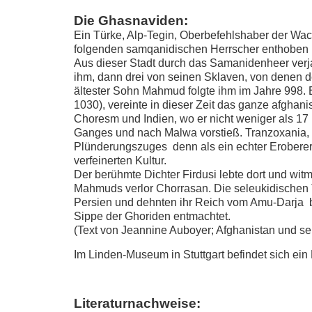
Die Ghasnaviden:
Ein Türke, Alp-Tegin, Oberbefehlshaber der Wac
folgenden samqanidischen Herrscher enthoben i
Aus dieser Stadt durch das Samanidenheer verja
ihm, dann drei von seinen Sklaven, von denen d
ältester Sohn Mahmud folgte ihm im Jahre 998. E
1030), vereinte in dieser Zeit das ganze afghani
Choresm und Indien, wo er nicht weniger als 
Ganges und nach Malwa vorstieß. Tranzoxania,
Plünderungszuges denn als ein echter Eroberer e
verfeinerten Kultur.
Der berühmte Dichter Firdusi lebte dort und wit
Mahmuds verlor Chorrasan. Die seleukidischen T
Persien und dehnten ihr Reich vom Amu-Darja b
Sippe der Ghoriden entmachtet.
(Text von Jeannine Auboyer; Afghanistan und se
Im Linden-Museum in Stuttgart befindet sich ein
Literaturnachweise: