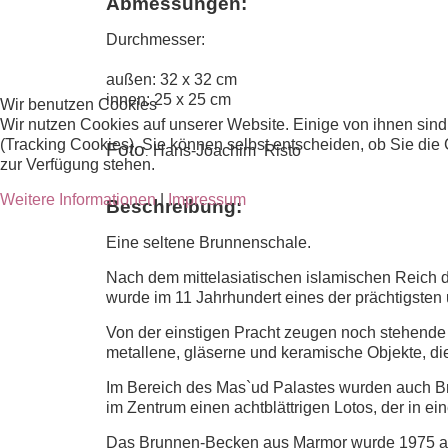
Abmessungen:
Durchmesser:
außen: 32 x 32 cm
innen: 25 x 25 cm
Wir benutzen Cookies
Wir nutzen Cookies auf unserer Website. Einige von ihnen sind
(Tracking Cookies). Sie können selbst entscheiden, ob Sie die
Foto
Hans-Joachim Risto
:
zur Verfügung stehen.
Weitere Informationen
|
Impressum
Beschreibung:
Eine seltene Brunnenschale.
Nach dem mittelasiatischen islamischen Reich
wurde im 11 Jahrhundert eines der prächtigsten u
Von der einstigen Pracht zeugen noch stehende
metallene, gläserne und keramische Objekte, die 
Im Bereich des Mas`ud Palastes wurden auch Bru
im Zentrum einen achtblättrigen Lotos, der in ei
Das Brunnen-Becken aus Marmor wurde 1975 au