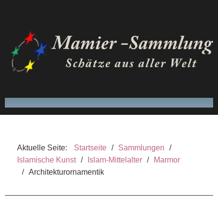
FRITZ MAMIER
Aktuelle Seite:
Startseite
/
Sammlungen
/
SAMMLUNGEN
Islamische Kunst
/
Islam-Mittelalter
/
Marmor
/
Architekturornamentik
VERÖFFENTLICHUNGEN
GLOSSAR