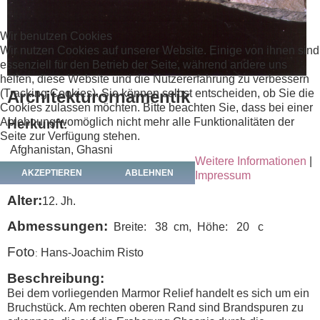
Wir benutzen Cookies
Wir nutzen Cookies auf unserer Website. Einige von ihnen sind
essenziell für den Betrieb der Seite, während andere uns
helfen, diese Website und die Nutzererfahrung zu verbessern
Architekturornamentik
(Tracking Cookies). Sie können selbst entscheiden, ob Sie die
Cookies zulassen möchten. Bitte beachten Sie, dass bei einer
Ablehnung womöglich nicht mehr alle Funktionalitäten der
Herkunft
:
Seite zur Verfügung stehen.
Afghanistan, Ghasni
Weitere Informationen
|
Material:
AKZEPTIEREN
ABLEHNEN
Marmor
Impressum
Alter:
12. Jh.
Abmessungen:
Breite: 38 cm, Höhe: 20 c
Foto
Hans-Joachim Risto
:
Beschreibung:
Bei dem vorliegenden Marmor Relief handelt es sich um ein
Bruchstück. Am rechten oberen Rand sind Brandspuren zu