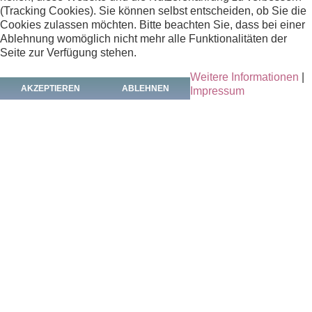
Höhe: ca 60 cm
(Tracking Cookies). Sie können selbst entscheiden, ob Sie die
Cookies zulassen möchten. Bitte beachten Sie, dass bei einer
Foto:
Ablehnung womöglich nicht mehr alle Funktionalitäten der
Seite zur Verfügung stehen.
Dietmar Kroschel
Weitere Informationen
|
Beschreibung:
AKZEPTIEREN
ABLEHNEN
Impressum