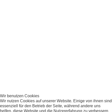
MARMORPLATTE
Marmorplatte
Herkunft:
Afghanistan
Material:
Marmor
Alter:
Wir benutzen Cookies
Abmessungen:
Wir nutzen Cookies auf unserer Website. Einige von ihnen sind
Breite: ca. 30 cm
essenziell für den Betrieb der Seite, während andere uns
helfen, diese Website und die Nutzererfahrung zu verbessern